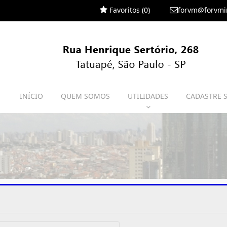
Favoritos (
0
)
forvm@forvmi
INÍCIO
QUEM SOMOS
UTILIDADES
CADASTRE 