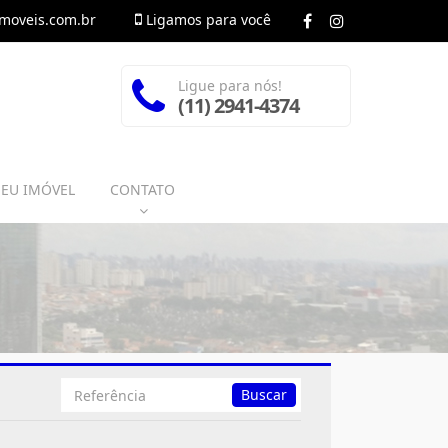
moveis.com.br
Ligamos para você
Ligue para nós!
(11) 2941-4374
SEU IMÓVEL
CONTATO
Busca
Buscar
por
Referência