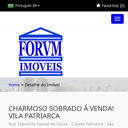
Favoritos (
0
)
Português BR
Toggl
navig
Home
Detalhe do Imóvel
CHARMOSO SOBRADO Á VENDA!
VILA PATRIARCA
Rua Sebastião Daniel de Sousa - Cidade Patriarca - São